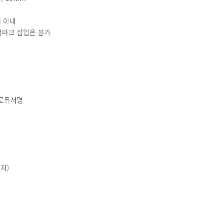
매 이내
터마크 삽입은 불가
프로듀서명
공지)