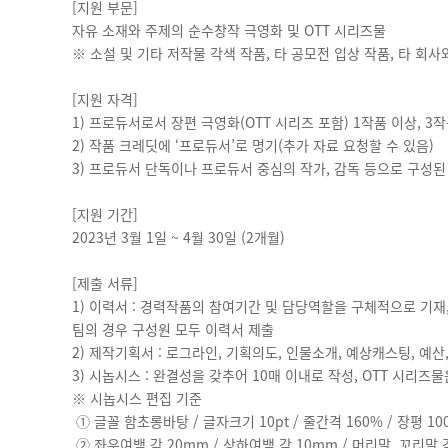
[지원 부문]
자유 소재와 주제의 순수창작 극영화 및 OTT 시리즈물
※ 소설 및 기타 저작물 각색 작품, 타 공모전 입상 작품, 타 회사
[지원 자격]
1) 프로듀서로서 장편 극영화(OTT 시리즈 포함) 1작품 이상, 3
2) 작품 크레딧에 ‘프로듀서’로 명기(추가 자료 요청할 수 있음)
3) 프로듀서 단독이나 프로듀서 중심의 작가, 감독 등으로 구성된 
[지원 기간]
2023년 3월 1일 ~ 4월 30일 (2개월)
[제출 서류]
1) 이력서 : 경력작품의 참여기간 및 담당역할을 구체적으로 기재,
팀의 경우 구성원 모두 이력서 제출
2) 제작기획서 : 로그라인, 기획의도, 인물소개, 예상캐스팅, 예산
3) 시놉시스 : 완결성을 갖추어 10매 이내로 작성, OTT 시리즈
※ 시놉시스 편집 기준
① 글꼴 함초롱바탕 / 글자크기 10pt / 줄간격 160% / 장평 10
② 좌우여백 각 20mm / 상하여백 각 10mm / 머리말, 꼬리말 