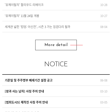
'유체이탈자' 할리우드 리메이크
10-28
‘유체이탈자’ 11월 24일 개봉
10-27
세계관 넓힌 ‘킹덤: 아신전’, 시즌 3 가는 징검다리 될까
08-04
More detail
NOTICE
기준일 및 주주명부 폐쇄기간 설정 공고
06-08
[왕과 사는 남자] 사칭 주의 안내
03-10
[범죄도시5] 제작진 사칭 주의 안내
03-05